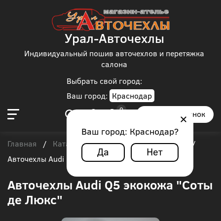
Урал-Авточехлы
Индивидуальный пошив авточехлов и перетяжка
салона
Выбрать свой город:
Ваш город:
Краснодар
Заказать звонок
Ваш город:
Краснодар
?
Главная
Каталог чехлов
Audi
Audi Q5
/
/
/
/
Да
Нет
Авточехлы Audi Q5 экокожа "Соты де Люкс"
Авточехлы Audi Q5 экокожа "Соты
де Люкс"