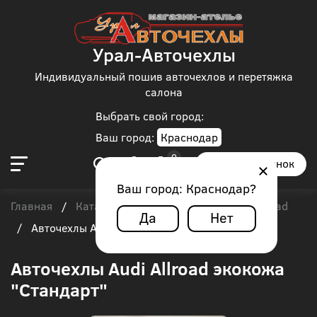
Урал-Авточехлы
Индивидуальный пошив авточехлов и перетяжка
салона
Выбрать свой город:
Ваш город:
Краснодар
Заказать звонок
Ваш город:
Краснодар
?
Главная
Каталог чехлов
Audi
Audi Allroad
/
/
/
Да
Нет
/
Авточехлы Audi Allroad экокожа "Стандарт"
Авточехлы Audi Allroad экокожа
"Стандарт"