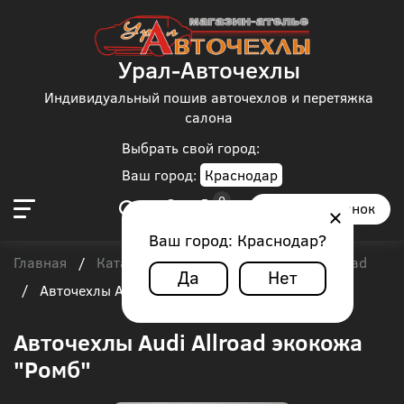
Урал-Авточехлы
Индивидуальный пошив авточехлов и перетяжка
салона
Выбрать свой город:
Ваш город:
Краснодар
Заказать звонок
Ваш город:
Краснодар
?
Главная
Каталог чехлов
Audi
Audi Allroad
/
/
/
Да
Нет
/
Авточехлы Audi Allroad экокожа "Ромб"
Авточехлы Audi Allroad экокожа
"Ромб"