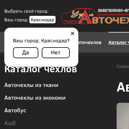
Выбрать свой город:
Ваш город:
Краснодар
Ваш город:
Краснодар
?
Конструктор авточехлов
Каталог 
Да
Нет
Каталог чехлов
Главн
А
Авточехлы из ткани
Авточехлы из экокожи
Автобус
Audi