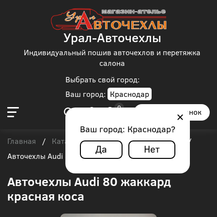
Урал-Авточехлы
Индивидуальный пошив авточехлов и перетяжка
салона
Выбрать свой город:
Ваш город:
Краснодар
Заказать звонок
Ваш город:
Краснодар
?
Главная
Каталог чехлов
Audi
Audi 80
/
/
/
/
Да
Нет
Авточехлы Audi 80 жаккард красная коса
Авточехлы Audi 80 жаккард
красная коса