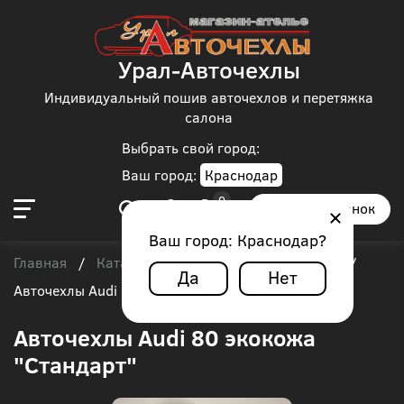
Урал-Авточехлы
Индивидуальный пошив авточехлов и перетяжка
салона
Выбрать свой город:
Ваш город:
Краснодар
Заказать звонок
Ваш город:
Краснодар
?
Главная
Каталог чехлов
Audi
Audi 80
/
/
/
/
Да
Нет
Авточехлы Audi 80 экокожа "Стандарт"
Авточехлы Audi 80 экокожа
"Стандарт"